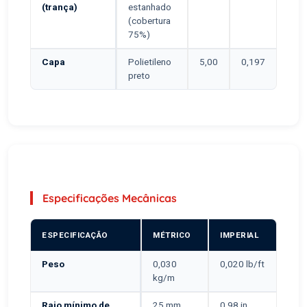
(trança)
estanhado
(cobertura
75%)
Capa
Polietileno
5,00
0,197
preto
Especificações Mecânicas
ESPECIFICAÇÃO
MÉTRICO
IMPERIAL
Peso
0,030
0,020 lb/ft
kg/m
Raio mínimo de
25 mm
0,98 in