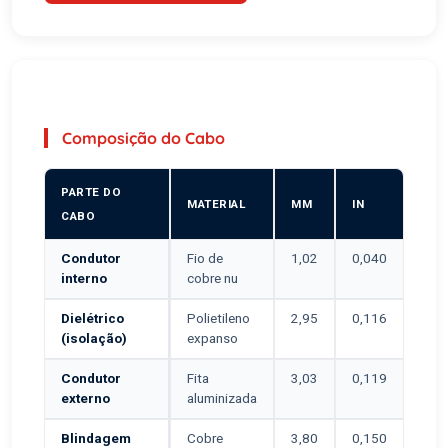
Composição do Cabo
PARTE DO
MATERIAL
MM
IN
CABO
Condutor
Fio de
1,02
0,040
interno
cobre nu
Dielétrico
Polietileno
2,95
0,116
(isolação)
expanso
Condutor
Fita
3,03
0,119
externo
aluminizada
Blindagem
Cobre
3,80
0,150