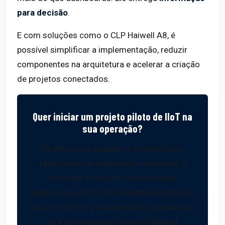
para decisão
.
E com soluções como o CLP Haiwell A8, é
possível simplificar a implementação, reduzir
componentes na arquitetura e acelerar a criação
de projetos conectados.
Quer iniciar um projeto piloto de IIoT na
sua operação?
Na Alfacomp, ajudamos integradores,
fabricantes de máquinas e indústrias a
estruturar soluções de automação,
supervisão e IIoT com engenharia aplicada,
suporte técnico e equipamentos preparados
para a realidade do chão de fábrica.