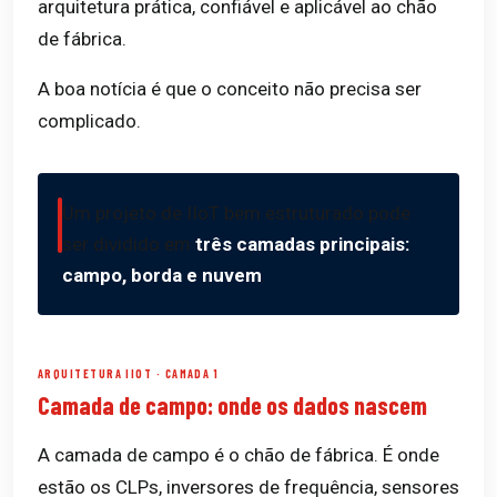
arquitetura prática, confiável e aplicável ao chão
de fábrica.
A boa notícia é que o conceito não precisa ser
complicado.
Um projeto de IIoT bem estruturado pode
ser dividido em
três camadas principais:
campo, borda e nuvem
.
ARQUITETURA IIOT · CAMADA 1
Camada de campo: onde os dados nascem
A camada de campo é o chão de fábrica. É onde
estão os CLPs, inversores de frequência, sensores